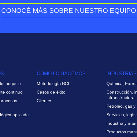
CONOCÉ MÁS SOBRE NUESTRO EQUIPO
OS
CÓMO LO HACEMOS
INDUSTRIAS
del negocio
Metodología BCI
Química, Farma
rte continuo
Casos de éxito
Construcción, i
infraestructura
 procesos
Clientes
Petroleo, gas y
lógica aplicada
Servicios, logíst
Industria y man
Productos manu