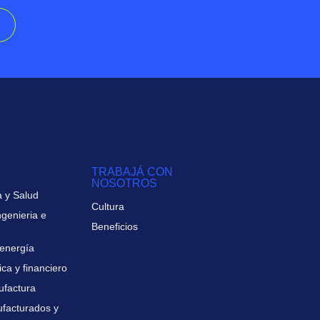
TRABAJÁ CON
NOSOTROS
 y Salud
Cultura
ngenieria e
Beneficios
 energía
ica y financiero
ufactura
facturados y