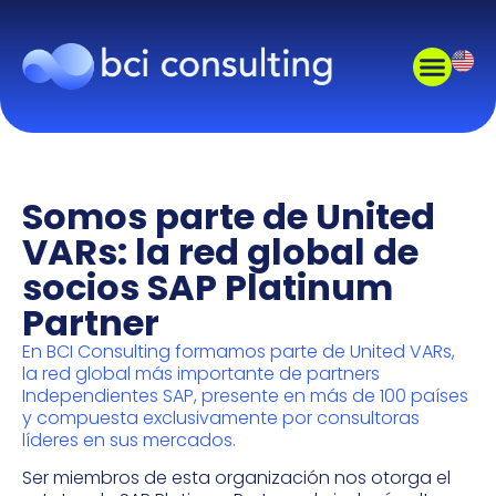
Somos parte de United
VARs: la red global de
socios SAP Platinum
Partner
En BCI Consulting formamos parte de United VARs,
la red global más importante de partners
Independientes SAP, presente en más de 100 países
y compuesta exclusivamente por consultoras
líderes en sus mercados.
Ser miembros de esta organización nos otorga el