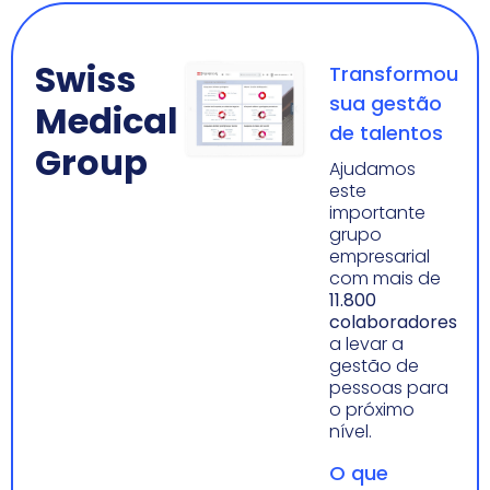
Swiss
Transformou
sua gestão
Medical
de talentos
Group
Ajudamos
este
importante
grupo
empresarial
com mais de
11.800
colaboradores
a levar a
gestão de
pessoas para
o próximo
nível.
O que